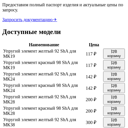
Предоставим полный паспорт изделия и актуальные цены по
запросу.
Запросить документацию
Доступные модели
Наименование
Цена
Упругий элемент желтый 92 ShA для
В
117 ₽
МК19
корзину
Упругий элемент красный 98 ShA для
В
117 ₽
МК19
корзину
Упругий элемент желтый 92 ShA для
В
142 ₽
МК24
корзину
Упругий элемент красный 98 ShA для
В
142 ₽
МК24
корзину
Упругий элемент желтый 92 ShA для
В
200 ₽
МК28
корзину
Упругий элемент красный 98 ShA для
В
200 ₽
МК28
корзину
Упругий элемент желтый 92 ShA для
В
300 ₽
МК38
корзину